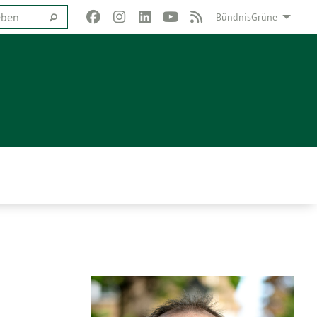
BündnisGrüne