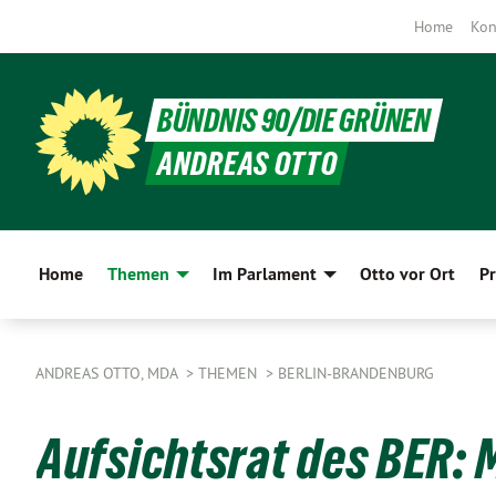
Home
Kon
BÜNDNIS 90/DIE GRÜNEN
ANDREAS OTTO
Home
Themen
Im Parlament
Otto vor Ort
Pr
ANDREAS OTTO, MDA
THEMEN
BERLIN-BRANDENBURG
Aufsichtsrat des BER: M