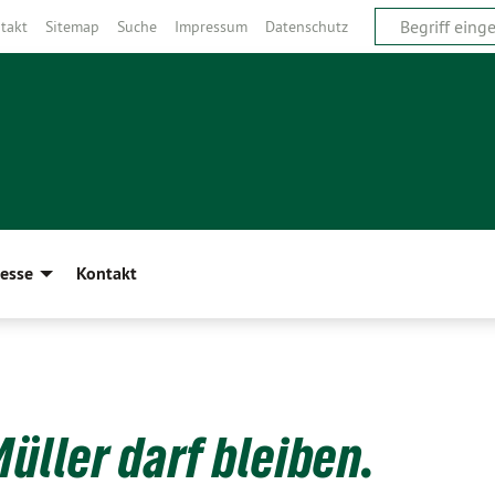
takt
Sitemap
Suche
Impressum
Datenschutz
esse
Kontakt
üller darf bleiben.