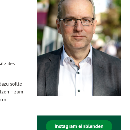
itz des
dazu sollte
itzen – zum
o.«
Instagram einblenden