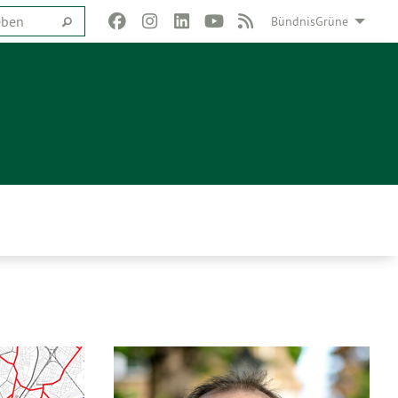
BündnisGrüne