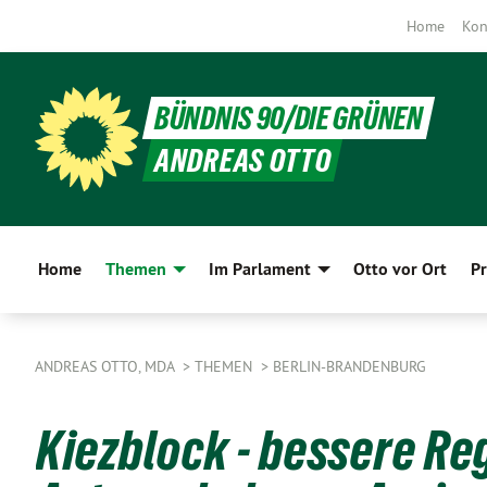
Home
Kon
BÜNDNIS 90/DIE GRÜNEN
ANDREAS OTTO
Home
Themen
Im Parlament
Otto vor Ort
Pr
ANDREAS OTTO, MDA
THEMEN
BERLIN-BRANDENBURG
Kiezblock - bessere Re