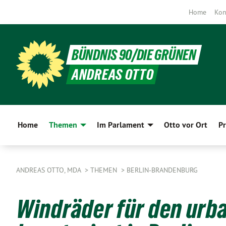
Home
Kon
BÜNDNIS 90/DIE GRÜNEN
ANDREAS OTTO
Home
Themen
Im Parlament
Otto vor Ort
Pr
ANDREAS OTTO, MDA
THEMEN
BERLIN-BRANDENBURG
Windräder für den urb