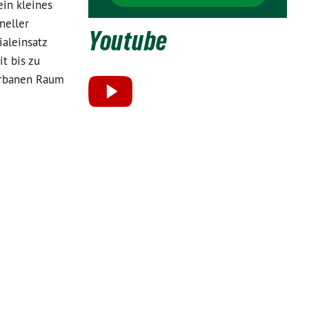
ein kleines
neller
Youtube
aleinsatz
t bis zu
 urbanen Raum