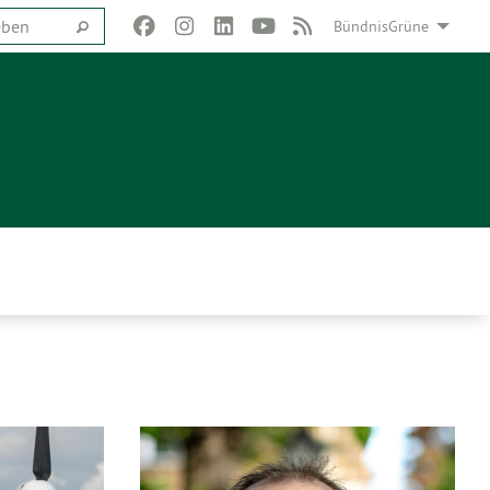
BündnisGrüne