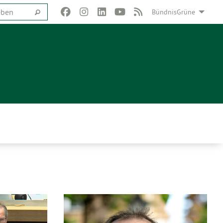
BündnisGrüne