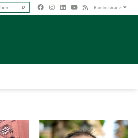
BündnisGrüne