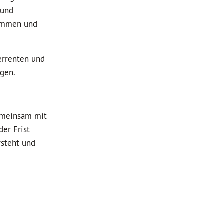
 und
nommen und
errenten und
ngen.
gemeinsam mit
er Frist
rsteht und