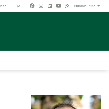
BündnisGrüne