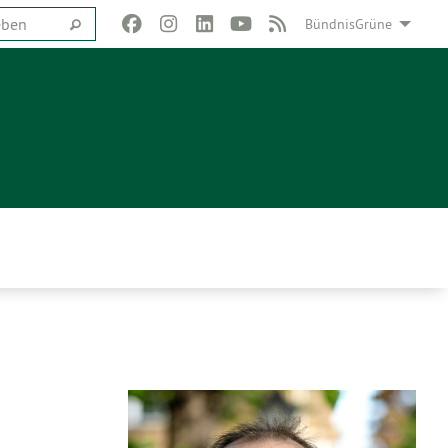
BündnisGrüne