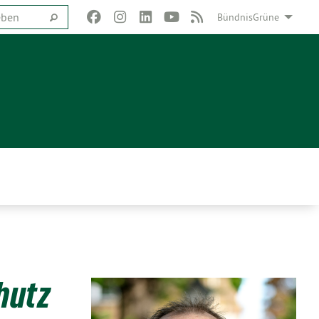
BündnisGrüne
hutz