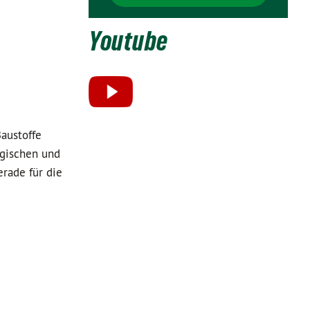
Youtube
e
austoffe
ogischen und
erade für die