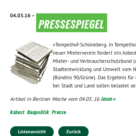
04.03.16 –
pressespiegel
»Tempelhof-Schöneberg. In Tempelhof
neuer Mieterverein fordert ein Asbest
Mieter- und Verbraucherschutzbund (A
Stadtentwicklung und Umwelt vom No
(Bündnis 90/Grüne). Das Ergebnis f
bei Stadt und Land sollen belastet sein
Artikel in Berliner Woche vom 04.03..16
lesen »
Asbest
Baupolitik
Presse
Listenansicht
Zurück