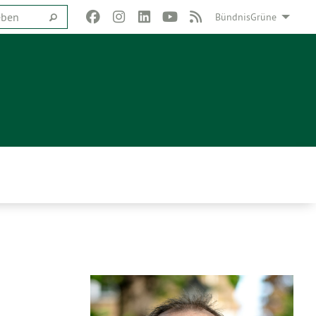
BündnisGrüne