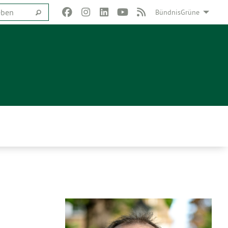
BündnisGrüne