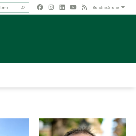
BündnisGrüne