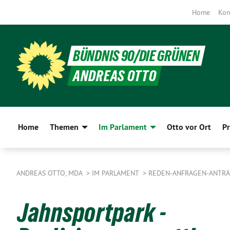
Home
Kon
BÜNDNIS 90/DIE GRÜNEN
ANDREAS OTTO
Home
Themen
Im Parlament
Otto vor Ort
Pr
ANDREAS OTTO, MDA
IM PARLAMENT
REDEN-ANFRAGEN-ANTR
Jahnsportpark -