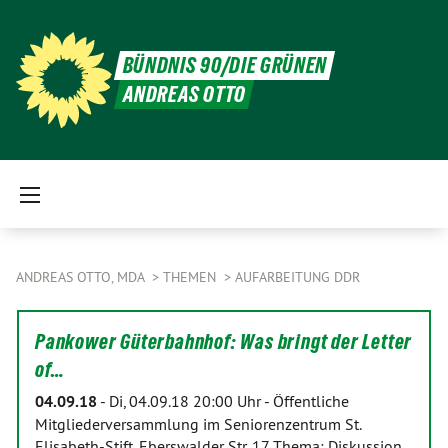
BÜNDNIS 90/DIE GRÜNEN
ANDREAS OTTO
ANDREAS OTTO, MDA
THEMEN
AUFARBEITUNG DDR
Pankower Güterbahnhof: Was bringt der Letter
of…
04.09.18
-
Di, 04.09.18 20:00 Uhr - Öffentliche
Mitgliederversammlung im Seniorenzentrum St.
Elisabeth-Stift, Eberswalder Str. 17 Thema: Diskussion