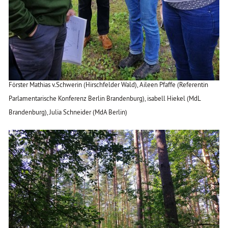
Förster Mathias v.Schwerin (Hirschfelder Wald), Aileen Pfaffe (Referentin
Parlamentarische Konferenz Berlin Brandenburg), isabell Hiekel (MdL
Brandenburg), Julia Schneider (MdA Berlin)