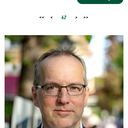
<<
<
42
>
>>