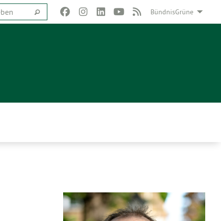
BündnisGrüne