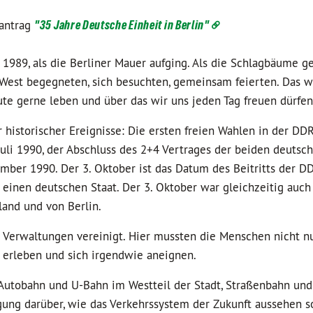
antrag
"35 Jahre Deutsche Einheit in Berlin"
989, als die Berliner Mauer aufging. Als die Schlagbäume ge
 West begegneten, sich besuchten, gemeinsam feierten. Das w
ute gerne leben und über das wir uns jeden Tag freuen dürfen
r historischer Ereignisse: Die ersten freien Wahlen in der DD
Juli 1990, der Abschluss des 2+4 Vertrages der beiden deutsc
mber 1990. Der 3. Oktober ist das Datum des Beitritts der D
 einen deutschen Staat. Der 3. Oktober war gleichzeitig auch
land und von Berlin.
ei Verwaltungen vereinigt. Hier mussten die Menschen nicht n
r erleben und sich irgendwie aneignen.
 Autobahn und U-Bahn im Westteil der Stadt, Straßenbahn und
nigung darüber, wie das Verkehrssystem der Zukunft aussehen s