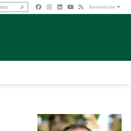
BündnisGrüne