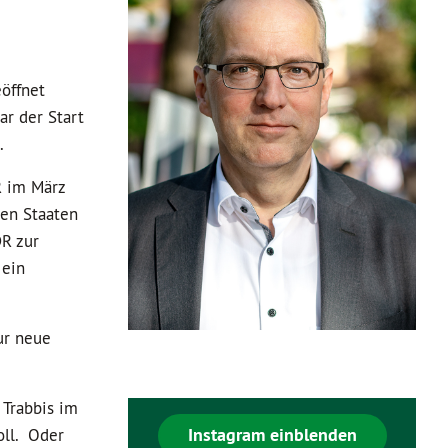
öffnet
ar der Start
.
R im März
hen Staaten
DR zur
 ein
ur neue
 Trabbis im
Instagram einblenden
oll. Oder