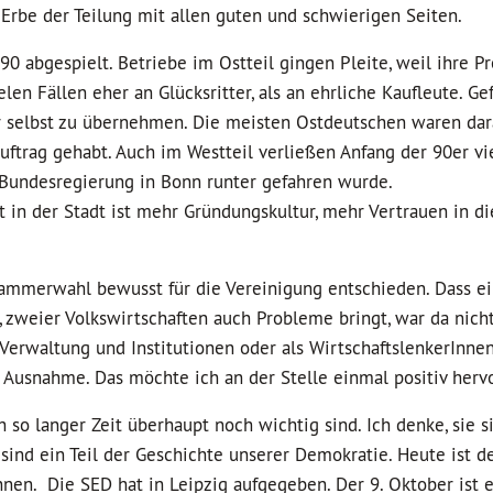
 Erbe der Teilung mit allen guten und schwierigen Seiten.
0 abgespielt. Betriebe im Ostteil gingen Pleite, weil ihre P
elen Fällen eher an Glücksritter, als an ehrliche Kaufleute. Ge
r selbst zu übernehmen. Die meisten Ostdeutschen waren dar
uftrag gehabt. Auch im Westteil verließen Anfang der 90er v
e Bundesregierung in Bonn runter gefahren wurde.
 in der Stadt ist mehr Gründungskultur, mehr Vertrauen in d
kammerwahl bewusst für die Vereinigung entschieden. Dass e
zweier Volkswirtschaften auch Probleme bringt, war da nicht 
Verwaltung und Institutionen oder als WirtschaftslenkerInnen
 Ausnahme. Das möchte ich an der Stelle einmal positiv her
h so langer Zeit überhaupt noch wichtig sind. Ich denke, sie s
 sind ein Teil der Geschichte unserer Demokratie. Heute ist de
en. Die SED hat in Leipzig aufgegeben. Der 9. Oktober ist ei