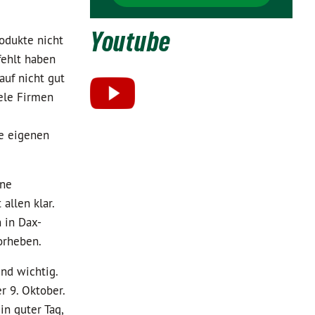
Youtube
rodukte nicht
fehlt haben
auf nicht gut
iele Firmen
ie eigenen
ine
allen klar.
 in Dax-
vorheben.
ind wichtig.
r 9. Oktober.
n guter Tag,