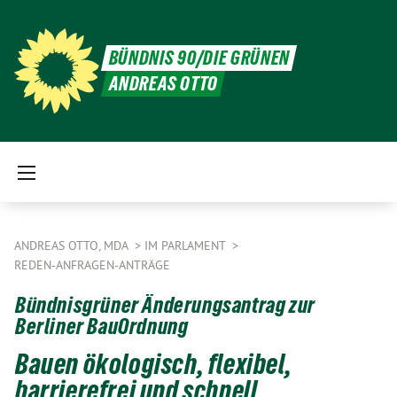
BÜNDNIS 90/DIE GRÜNEN
ANDREAS OTTO
ANDREAS OTTO, MDA
IM PARLAMENT
REDEN-ANFRAGEN-ANTRÄGE
Bündnisgrüner Änderungsantrag zur
Berliner BauOrdnung
Bauen ökologisch, flexibel,
barrierefrei und schnell