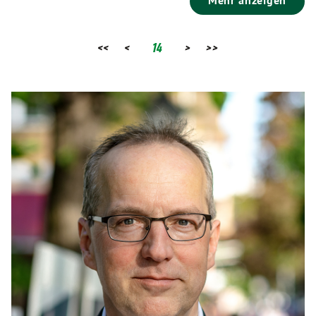
Mehr anzeigen
<<
<
14
>
>>