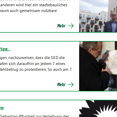
 anderen wird hier ein städtebauliches
nraum auch gemeinsam nutzbare
Mehr
tion…
gen, nachzuweisen, dass die SED die
fen sich daraufhin an jedem 7. eines
hlbetrug zu protestieren. So auch am 7.
Mehr
en
Sebastian Pflugbeil zur Verleihung des