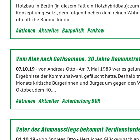
Holzbau in Berlin (in diesem Fall ein Holzhybridbau); zum
Konzept umgesetzt, dem folgend neben dem reinen Woh
öffentliche Räume für die…
Aktionen
Aktuelles
Baupolitik
Pankow
Vom Alex nach Gethsemane. 30 Jahre Demonstra
07.10.19
-
von Andreas Otto
-
Am 7. Mai 1989 war es gelun
Ergebnisse der Kommunalwahl gefälscht hatte. Deshalb tra
Monats kritische Bürgerinnen und Bürger, um gegen den Wa
Oktober, dem 40.…
Aktionen
Aktuelles
Aufarbeitung DDR
Vater des Atomausstiegs bekommt Verdienstord
01.10.19
-
von Andreas Otto
-
Herzlichen Glückwunsch an 