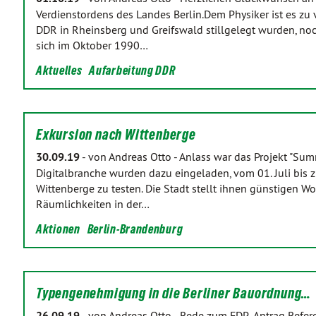
Verdienstordens des Landes Berlin.Dem Physiker ist es zu
DDR in Rheinsberg und Greifswald stillgelegt wurden, no
sich im Oktober 1990…
Aktuelles
Aufarbeitung DDR
Exkursion nach Wittenberge
30.09.19
-
von Andreas Otto
-
Anlass war das Projekt "Summ
Digitalbranche wurden dazu eingeladen, vom 01. Juli bis
Wittenberge zu testen. Die Stadt stellt ihnen günstigen 
Räumlichkeiten in der…
Aktionen
Berlin-Brandenburg
Typengenehmigung in die Berliner Bauordnung…
26.09.19
-
von Andreas Otto
-
Rede zum FDP-Antrag Refer