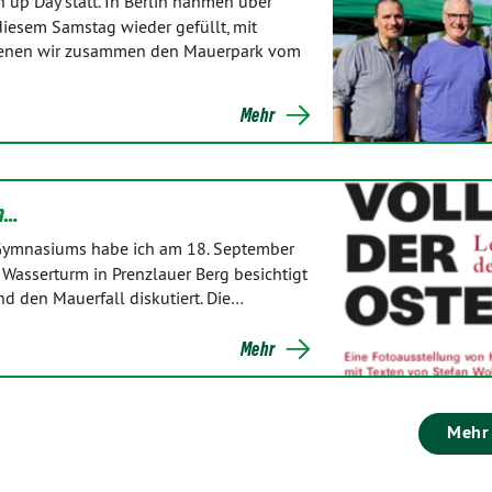
 up Day statt. In Berlin nahmen über
diesem Samstag wieder gefüllt, mit
 denen wir zusammen den Mauerpark vom
Mehr
rm…
-Gymnasiums habe ich am 18. September
 Wasserturm in Prenzlauer Berg besichtigt
und den Mauerfall diskutiert. Die…
Mehr
Mehr