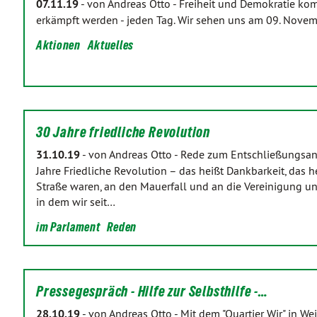
07.11.19
-
von Andreas Otto
-
Freiheit und Demokratie ko
erkämpft werden - jeden Tag. Wir sehen uns am 09. Novem
Aktionen
Aktuelles
30 Jahre friedliche Revolution
31.10.19
-
von Andreas Otto
-
Rede zum Entschließungsant
Jahre Friedliche Revolution – das heißt Dankbarkeit, das h
Straße waren, an den Mauerfall und an die Vereinigung u
in dem wir seit…
im Parlament
Reden
Pressegespräch - Hilfe zur Selbsthilfe -…
28.10.19
-
von Andreas Otto
-
Mit dem "Quartier Wir" in We