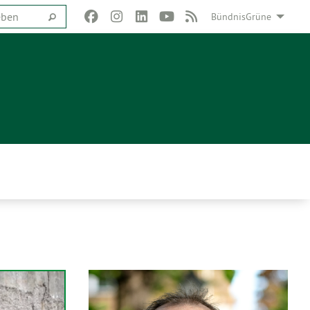
BündnisGrüne