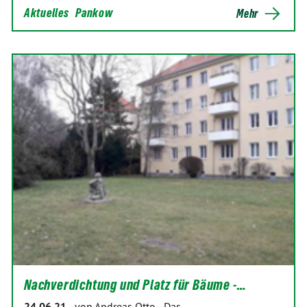
Aktuelles
Pankow
Mehr
Nachverdichtung und Platz für Bäume -…
24.06.21
-
von Andreas Otto
-
Das