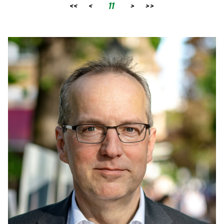
<<
<
11
>
>>