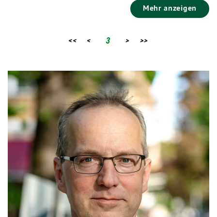
Mehr anzeigen
<<
<
3
>
>>