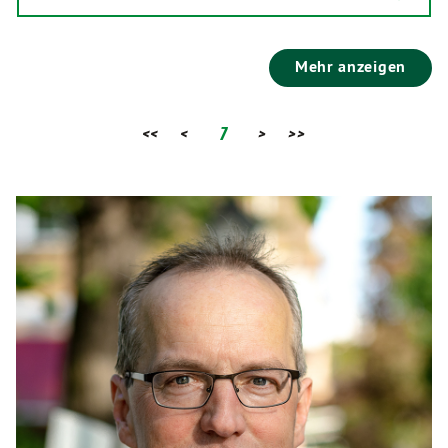
Mehr anzeigen
<<
<
7
>
>>