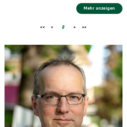
Mehr anzeigen
<<
<
8
>
>>