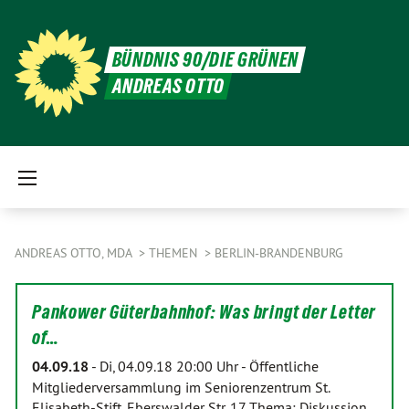
BÜNDNIS 90/DIE GRÜNEN
ANDREAS OTTO
ANDREAS OTTO, MDA
THEMEN
BERLIN-BRANDENBURG
Pankower Güterbahnhof: Was bringt der Letter
of…
04.09.18
-
Di, 04.09.18 20:00 Uhr - Öffentliche
Mitgliederversammlung im Seniorenzentrum St.
Elisabeth-Stift, Eberswalder Str. 17 Thema: Diskussion