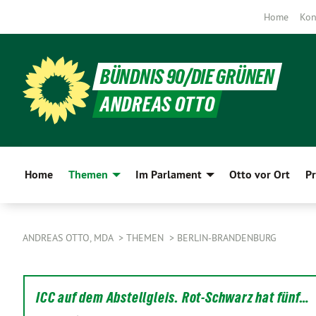
Home
Kon
BÜNDNIS 90/DIE GRÜNEN
ANDREAS OTTO
Home
Themen
Im Parlament
Otto vor Ort
Pr
ANDREAS OTTO, MDA
THEMEN
BERLIN-BRANDENBURG
ICC auf dem Abstellgleis. Rot-Schwarz hat fünf…