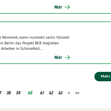
Mehr
Ära Wowereit, wenn nunmehr sechs Vollzeit-
ers Berlin das Projekt BER begleiten
er Arbeiten in Schönefeld…
Mehr
Mehr
7
38
39
40
41
42
43
>
>>