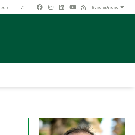
BündnisGrüne