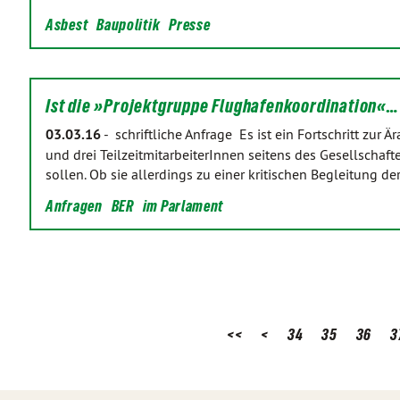
Asbest
Baupolitik
Presse
Ist die »Projektgruppe Flughafenkoordination«…
03.03.16
-
schriftliche Anfrage Es ist ein Fortschritt zur 
und drei TeilzeitmitarbeiterInnen seitens des Gesellschaft
sollen. Ob sie allerdings zu einer kritischen Begleitung d
Anfragen
BER
im Parlament
<<
<
34
35
36
3