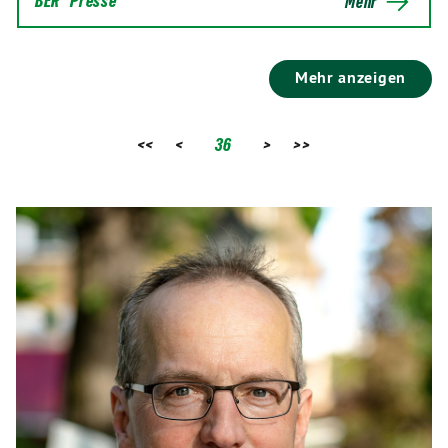
BER
Presse
Mehr
Mehr anzeigen
<<
<
36
>
>>