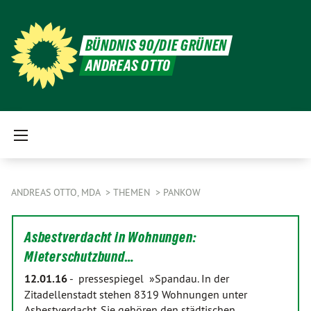
BÜNDNIS 90/DIE GRÜNEN
ANDREAS OTTO
ANDREAS OTTO, MDA
THEMEN
PANKOW
Asbestverdacht in Wohnungen:
Mieterschutzbund…
12.01.16
-
pressespiegel »Spandau. In der
Zitadellenstadt stehen 8319 Wohnungen unter
Asbestverdacht. Sie gehören den städtischen