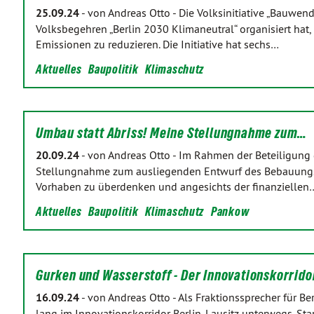
25.09.24
-
von Andreas Otto
-
Die Volksinitiative „Bauwend
Volksbegehren „Berlin 2030 Klimaneutral“ organisiert hat, in
Emissionen zu reduzieren. Die Initiative hat sechs…
Aktuelles
Baupolitik
Klimaschutz
Umbau statt Abriss! Meine Stellungnahme zum…
20.09.24
-
von Andreas Otto
-
Im Rahmen der Beteiligung d
Stellungnahme zum ausliegenden Entwurf des Bebauungspl
Vorhaben zu überdenken und angesichts der finanziellen
Aktuelles
Baupolitik
Klimaschutz
Pankow
Gurken und Wasserstoff - Der Innovationskorrid
16.09.24
-
von Andreas Otto
-
Als Fraktionssprecher für B
lang im Innovationskorridor Berlin-Lausitz unterwegs. Sta