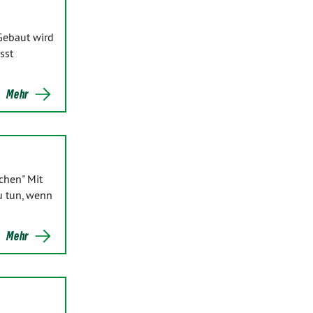
Gebaut wird
sst
Mehr
chen" Mit
u tun, wenn
Mehr