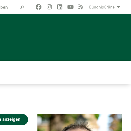
BündnisGrüne
n anzeigen