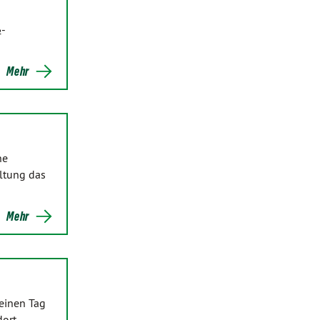
₂-
Mehr
ne
ltung das
Mehr
einen Tag
dort