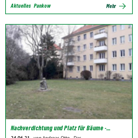
Aktuelles
Pankow
Mehr
Nachverdichtung und Platz für Bäume -…
24.06.21
-
von Andreas Otto
-
Das