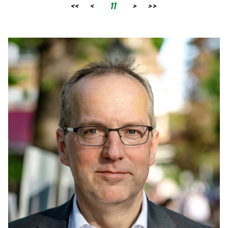
<<
<
11
>
>>